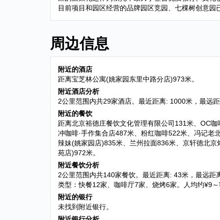
目前项目和园区经营的品牌园区竞园、七棵树创意园
周边信息
附近的酒店
距离宝芝林公寓(姚家园东里中路分店)973米。
附近酒店分析
2公里范围内共29家酒店。最近距离: 1000米，最远距
附近的餐饮
距离北京裕德庄餐饮文化管理有限公司131米、OC咖啡店(创
冲咖啡·手作集合店487米、粉红咖啡522米、冯记老北
辣妹(姚家园店)835米、兰州拉面836米、京轩德北京
苑店)972米。
附近餐饮分析
2公里范围内共140家餐饮。最近距离: 43米，最远距离: 
类型：快餐12家、咖啡厅7家、烧烤6家。人均约¥9～¥1
附近的银行
未找到附近银行。
附近银行分析