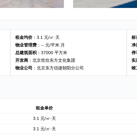
租金均价
：3.1 元/㎡·天
标
物业管理费
：-- 元/平米.月
净
总建筑面积
：37000 平方米
停
开发商
：北京世欣东方文化集团
实
物业公司
：北京东方信捷朝阳分公司
竣
租金单价
3.1 元/㎡·天
3.1 元/㎡·天