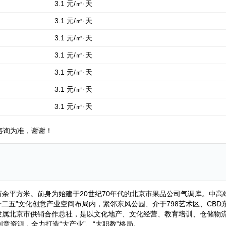
3.1 元/㎡·天
3.1 元/㎡·天
3.1 元/㎡·天
3.1 元/㎡·天
3.1 元/㎡·天
3.1 元/㎡·天
3.1 元/㎡·天
咨询为准，谢谢！
7万余平方米。前身为始建于20世纪70年代的北京市果品公司气调库。
十二五”文化创意产业空间布局内，紧邻东风公园、介于798艺术区、CB
，隶属北京市供销合作总社，是以文化地产、文化经营、教育培训、仓储物
意资源，全力打造“大产业”、“大职教”格局。