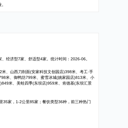
业。
1家、经济型7家、舒适型4家。统计时间：2026-06。
382米、山西刀削面(安家科技文创园店)398米、考工·手
98米、御鸭坊799米、蜜雪冰城(姚家园店)813米、小
849米、美蛙四季(东坝店)959米、肯德基(东坝汇景
-1公里35家，1-2公里85家；餐饮类型36种，前三种热门