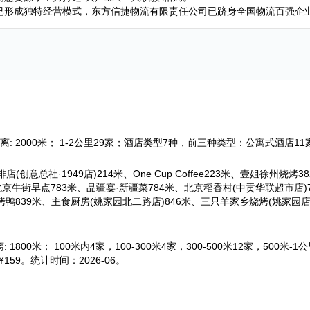
已形成独特经营模式，东方信捷物流有限责任公司已跻身全国物流百强企
离: 2000米； 1-2公里29家；酒店类型7种，前三种类型：公寓式酒店1
意总社·1949店)214米、One Cup Coffee223米、壹姐徐州烧烤
京牛街早点783米、品疆宴·新疆菜784米、北京稻香村(中贡华联超市店)7
烤鸭839米、主食厨房(姚家园北二路店)846米、三只羊家乡烧烤(姚家园店)
1800米； 100米内4家，100-300米4家，300-500米12家，500米
59。统计时间：2026-06。