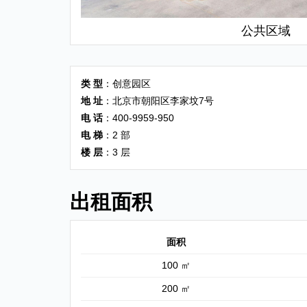
公共区域
类 型
：创意园区
地 址
：北京市朝阳区李家坟7号
电 话
：400-9959-950
电 梯
：2 部
楼 层
：3 层
出租面积
面积
100 ㎡
200 ㎡