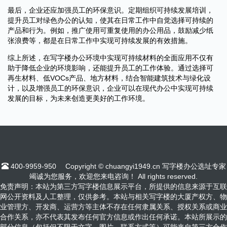
最后，企业还应加强员工的环保意识。定期组织可持续发展培训，
提升员工对绿色办公的认知，使其在日常工作中自觉选择可持续的
产品和行为。例如，推广使用可重复使用的办公用品，鼓励减少纸
张浪费等，都是在日常工作中实现可持续发展的有效措施。
综上所述，在写字楼办公环境中实现可持续材料的全面应用不仅有
助于降低企业的环境影响，还能提升员工的工作体验。通过选择可
再生材料、低VOCs产品、地方材料，结合智能建筑技术与绿化设
计，以及增强员工的环保意识，企业可以在现代办公中实现可持续
发展的目标，为未来创造更美好的工作环境。
400-9959-950
Copyright © chuangyi1949.cn 写字楼办公选址专家
竭诚为您服务，欢迎您来电咨询！ All rights reserved.
免责声明：本站为第三方写字楼信息展示平台，所提供的信息来源于互联
网公开资料及人工整理，仅供参考。本站与相关写字楼的大厦产权方、物
业管理方、开发商、运营方等主体不存在任何隶属关系、授权关系或商业
合作关系，亦不代表其发布任何官方信息或作出任何承诺。本站所展示的
部分信息（包括但不限于文字、图片、联系方式等）可能来自第三方合作