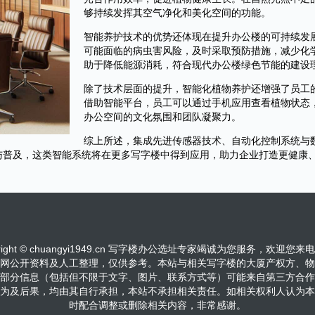
够持续发挥其空气净化和美化空间的功能。
智能养护技术的优势还体现在提升办公楼的可持续发
可能面临的病虫害风险，及时采取预防措施，减少化
助于降低能源消耗，符合现代办公楼绿色节能的建设
除了技术层面的提升，智能化植物养护还增强了员工的
借助智能平台，员工可以通过手机应用查看植物状态
办公空间的文化氛围和团队凝聚力。
综上所述，集成先进传感器技术、自动化控制系统与
与普及，这类智能系统将在更多写字楼中得到应用，助力企业打造更健康
right © chuangyi1949.cn 写字楼办公选址专家竭诚为您服务，欢迎您来电咨询！ A
网公开资料及人工整理，仅供参考。本站与相关写字楼的大厦产权方、物
部分信息（包括但不限于文字、图片、联系方式等）可能来自第三方合作
为及后果，均由其自行承担，本站不承担相关责任。如相关权利人认为本
时配合调整或删除相关内容，非常感谢。