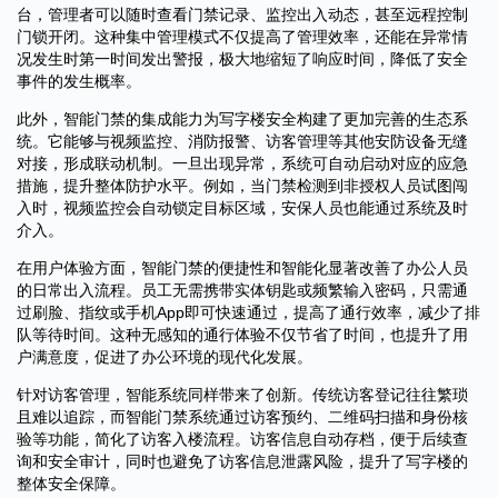
台，管理者可以随时查看门禁记录、监控出入动态，甚至远程控制
门锁开闭。这种集中管理模式不仅提高了管理效率，还能在异常情
况发生时第一时间发出警报，极大地缩短了响应时间，降低了安全
事件的发生概率。
此外，智能门禁的集成能力为写字楼安全构建了更加完善的生态系
统。它能够与视频监控、消防报警、访客管理等其他安防设备无缝
对接，形成联动机制。一旦出现异常，系统可自动启动对应的应急
措施，提升整体防护水平。例如，当门禁检测到非授权人员试图闯
入时，视频监控会自动锁定目标区域，安保人员也能通过系统及时
介入。
在用户体验方面，智能门禁的便捷性和智能化显著改善了办公人员
的日常出入流程。员工无需携带实体钥匙或频繁输入密码，只需通
过刷脸、指纹或手机App即可快速通过，提高了通行效率，减少了排
队等待时间。这种无感知的通行体验不仅节省了时间，也提升了用
户满意度，促进了办公环境的现代化发展。
针对访客管理，智能系统同样带来了创新。传统访客登记往往繁琐
且难以追踪，而智能门禁系统通过访客预约、二维码扫描和身份核
验等功能，简化了访客入楼流程。访客信息自动存档，便于后续查
询和安全审计，同时也避免了访客信息泄露风险，提升了写字楼的
整体安全保障。