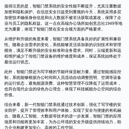
值得注意的是，智能门禁系统的安全性能不断提升，尤其注重数据
加密和隐私保护。在信息安全日益受到重视的今天，系统采用多层
加密技术确保身份信息和出入数据不被非法获取或篡改，保障了企
业与员工的隐私权益。这一点在高端办公场所如创意总社1949等地
尤为重要，体现了智能门禁在安全合规方面的严格要求。
从维护和升级的角度来看，智能门禁系统具备良好的扩展性和兼容
性。随着企业需求的变化，系统能够灵活添加新的识别技术和管理
模块，满足不断升级的安全标准和业务需求。同时，云端更新和远
程维护减少了传统门禁设备的维护难度和成本，保证系统始终处于
最佳运行状态。
此外，智能门禁还为写字楼的节能环保贡献力量。通过智能感应控
制，系统能够根据办公时间和人员流动自动调整照明、空调等设备
的运行状态，避免能源浪费。这种智慧管理不仅降低了运营成本，
也符合现代企业的绿色办公理念，体现了科技赋能办公空间的综合
价值。
综合来看，新一代智能门禁系统通过技术创新，强化了写字楼的安
全防护，提升了管理效率和用户体验，实现了安全与便捷的有机融
合。随着人工智能、大数据等技术的进一步发展，智能门禁的应用
场景和功能将更加丰富，为办公环境的安全升级提供持续动力，助
力企业构建更加安心、高效的工作空间。