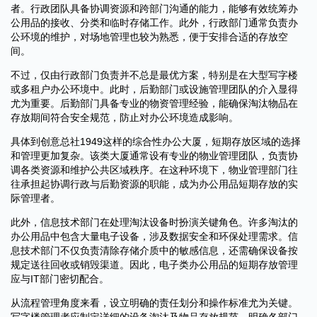
者。行政团队具备协调资源和跨部门沟通的能力，能够有效统筹办
公用品的接收、分类和临时存储工作。此外，行政部门通常负责办
公环境的维护，对场地管理也较为熟悉，便于安排合适的存放空
间。
不过，仅由行政部门负责并不总是最优方案，特别是在大型写字楼
或多租户办公环境中。此时，后勤部门或设施管理团队的介入显得
尤为重要。后勤部门具备专业的物资管理经验，能确保淘汰物品在
存放期间符合安全规范，防止对办公环境造成影响。
具体到创意总社1949这样的综合性办公大厦，短期存放区域的选择
和管理更加复杂。该类大厦通常设有专业的物业管理团队，负责协
调各类资源和维护公共区域秩序。在这种环境下，物业管理部门往
往承担起协调行政与后勤资源的职能，成为办公用品短期存放的实
际管理者。
此外，信息技术部门在处理淘汰设备时扮演关键角色。许多淘汰的
办公用品中包含大量电子设备，涉及数据安全和环保处理需求。信
息技术部门不仅负责清除存储介质中的敏感信息，还需确保设备按
规定送往回收或销毁渠道。因此，电子类办公用品的短期存放管理
应与IT部门密切配合。
从流程管理角度来看，设立明确的责任划分和操作标准尤为关键。
写字楼管理者应制定详细的设备淘汰及物品存放规范，明确各部门