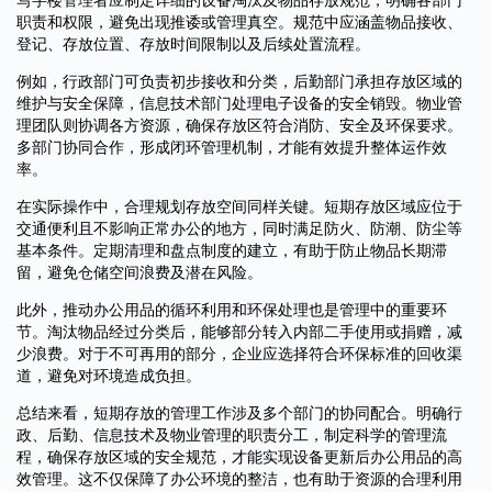
职责和权限，避免出现推诿或管理真空。规范中应涵盖物品接收、
登记、存放位置、存放时间限制以及后续处置流程。
例如，行政部门可负责初步接收和分类，后勤部门承担存放区域的
维护与安全保障，信息技术部门处理电子设备的安全销毁。物业管
理团队则协调各方资源，确保存放区符合消防、安全及环保要求。
多部门协同合作，形成闭环管理机制，才能有效提升整体运作效
率。
在实际操作中，合理规划存放空间同样关键。短期存放区域应位于
交通便利且不影响正常办公的地方，同时满足防火、防潮、防尘等
基本条件。定期清理和盘点制度的建立，有助于防止物品长期滞
留，避免仓储空间浪费及潜在风险。
此外，推动办公用品的循环利用和环保处理也是管理中的重要环
节。淘汰物品经过分类后，能够部分转入内部二手使用或捐赠，减
少浪费。对于不可再用的部分，企业应选择符合环保标准的回收渠
道，避免对环境造成负担。
总结来看，短期存放的管理工作涉及多个部门的协同配合。明确行
政、后勤、信息技术及物业管理的职责分工，制定科学的管理流
程，确保存放区域的安全规范，才能实现设备更新后办公用品的高
效管理。这不仅保障了办公环境的整洁，也有助于资源的合理利用